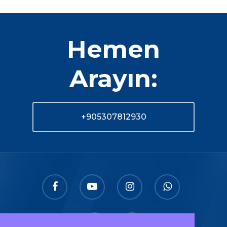
Hemen
Arayın:
+905307812930