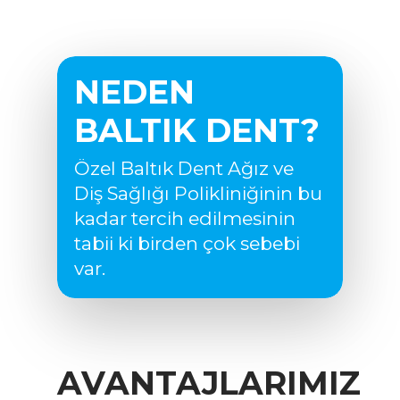
NEDEN
BALTIK DENT?
Özel Baltık Dent Ağız ve
Diş Sağlığı Polikliniğinin bu
kadar tercih edilmesinin
tabii ki birden çok sebebi
var.
AVANTAJLARIMIZ