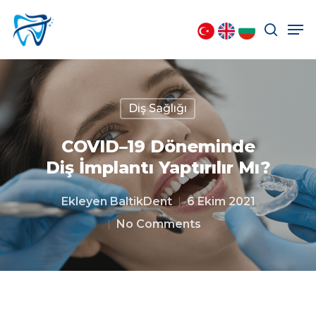
Aramak istediğiniz kelimeyi yazarak
ENTER'a basın.
Diş Sağlığı
COVID–19 Döneminde
Diş İmplantı Yaptırılır Mı?
Ekleyen
BaltikDent
6 Ekim 2021
No Comments