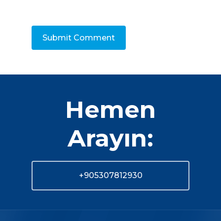
Hemen
Arayın:
+905307812930